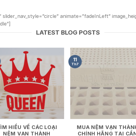
” slider_nav_style=”circle” animate=”fadeInLeft” image_
dle”]
LATEST BLOG POSTS
11
Th7
ÌM HIỂU VỀ CÁC LOẠI
MUA NỆM VẠN THÀN
NỆM VẠN THÀNH
CHÍNH HÃNG TẠI CẦ