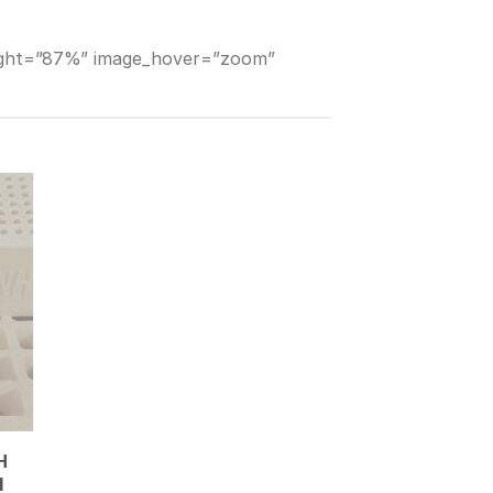
height=”87%” image_hover=”zoom”
H
N