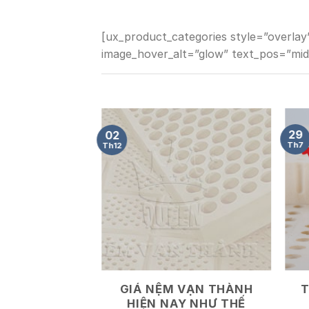
[ux_product_categories style=”overlay
image_hover_alt=”glow” text_pos=”mid
29
02
Th7
Th12
GIÁ NỆM VẠN THÀNH
T
HIỆN NAY NHƯ THẾ